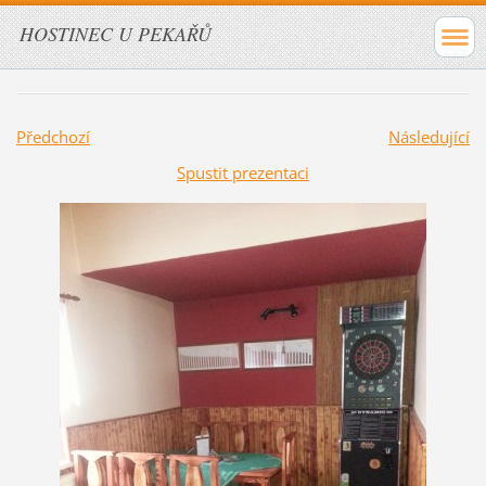
HOSTINEC U PEKAŘŮ
Předchozí
Následující
Spustit prezentaci