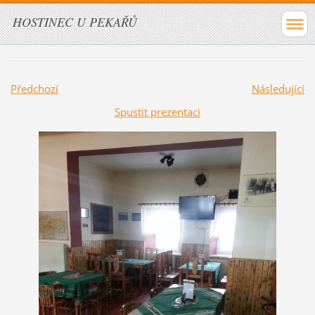
HOSTINEC U PEKAŘŮ
Předchozí
Následující
Spustit prezentaci