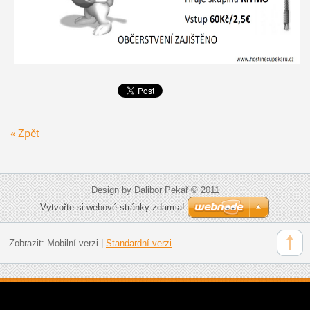
« Zpět
Design by Dalibor Pekař © 2011
Vytvořte si webové stránky zdarma!
Zobrazit:
Mobilní verzi
|
Standardní verzi